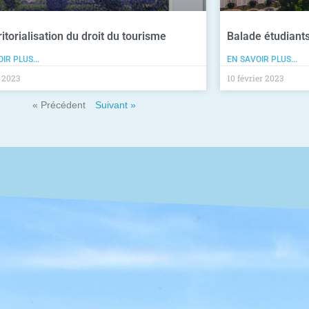
ritorialisation du droit du tourisme
Balade étudiant
IR PLUS...
EN SAVOIR PLUS...
 2023
10 février 2023
« Précédent
Suivant »