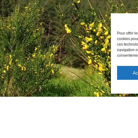
Pour offrir 
cookies pour
ces technolo
navigation ou
consentement
Ac